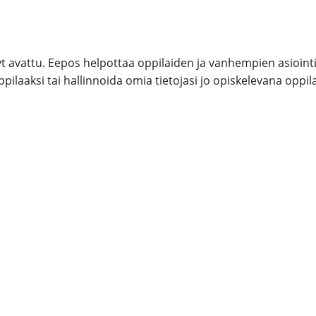
 avattu. Eepos helpottaa oppilaiden ja vanhempien asioint
ppilaaksi tai hallinnoida omia tietojasi jo opiskelevana oppil