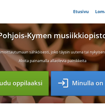
Etusivu
Lom
Pohjois-Kymen musiikkiopist
lmoittautumaan sähköisesti, joko täysin uutena tai nykyise
Aloita painamalla allaolevia painikkeita
login
udu oppilaaksi
Minulla on