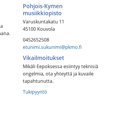
Pohjois-Kymen
musiikkiopisto
Varuskuntakatu 11
ia
45100 Kouvola
aana.
0452652508
etunimi.sukunimi@pkmo.fi
Vikailmoitukset
Mikäli Eepoksessa esiintyy teknisiä
ongelmia, ota yhteyttä ja kuvaile
tapahtunutta.
Tukipyyntö