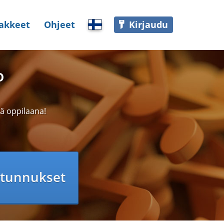
akkeet
Ohjeet
Kirjaudu
Valitse palvelun kieli
o
nä oppilaana!
 tunnukset